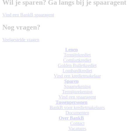
Wil je sparen? Ga langs bij je spaaragent
Vind een BankB spaaragent
Nog vragen?
Veelgestelde vragen
Lenen
Termijnkrediet
Comfortkrediet
Golden Bulletkrediet
Lombardkrediet
Vind een kredietmakelaar
Sparen
Spaarrekening
Termijnrekening
Vind een spaaragent
Tussenpersonen
BankB voor kredietmakelaars
Documenten
Over BankB
Contact
Vacatures