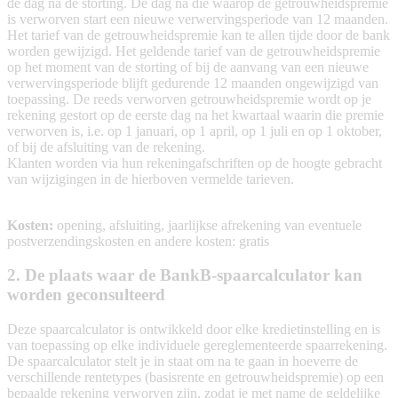
de dag na de storting. De dag na die waarop de getrouwheidspremie
is verworven start een nieuwe verwervingsperiode van 12 maanden.
Het tarief van de getrouwheidspremie kan te allen tijde door de bank
worden gewijzigd. Het geldende tarief van de getrouwheidspremie
op het moment van de storting of bij de aanvang van een nieuwe
verwervingsperiode blijft gedurende 12 maanden ongewijzigd van
toepassing. De reeds verworven getrouwheidspremie wordt op je
rekening gestort op de eerste dag na het kwartaal waarin die premie
verworven is, i.e. op 1 januari, op 1 april, op 1 juli en op 1 oktober,
of bij de afsluiting van de rekening.
Klanten worden via hun rekeningafschriften op de hoogte gebracht
van wijzigingen in de hierboven vermelde tarieven.
Kosten:
opening, afsluiting, jaarlijkse afrekening van eventuele
postverzendingskosten en andere kosten: gratis
2. De plaats waar de BankB-spaarcalculator kan
worden geconsulteerd
Deze spaarcalculator is ontwikkeld door elke kredietinstelling en is
van toepassing op elke individuele gereglementeerde spaarrekening.
De spaarcalculator stelt je in staat om na te gaan in hoeverre de
verschillende rentetypes (basisrente en getrouwheidspremie) op een
bepaalde rekening verworven zijn, zodat je met name de geldelijke