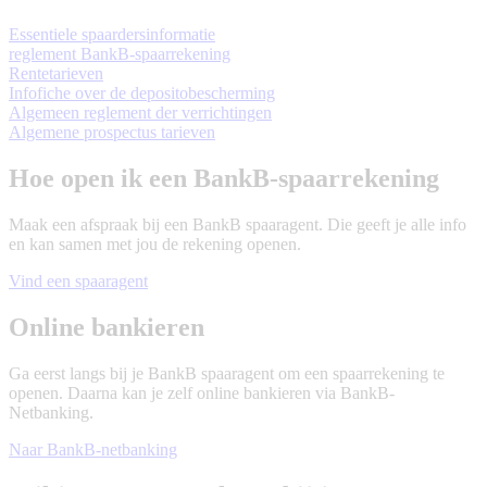
Downloads/Open PDF document ()
Essentiele spaardersinformatie
Downloads/Open PDF document ()
reglement BankB-spaarrekening
Downloads/Open PDF document ()
Rentetarieven
Downloads/Open PDF documen
Infofiche over de depositobescherming
Downloads/Open PDF documen
Algemeen reglement der verrichtingen
Downloads/Open PDF document ()
Algemene prospectus tarieven
Hoe open ik een BankB-spaarrekening
Maak een afspraak bij een BankB spaaragent. Die geeft je alle info
en kan samen met jou de rekening openen.
Vind een spaaragent
Online bankieren
Ga eerst langs bij je BankB spaaragent om een spaarrekening te
openen. Daarna kan je zelf online bankieren via BankB-
Netbanking.
Naar BankB-netbanking