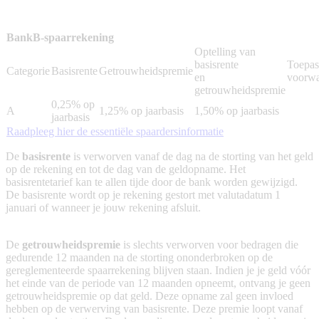
BankB-spaarrekening
Optelling van
basisrente
Toepas
Categorie
Basisrente
Getrouwheidspremie
en
voorw
getrouwheidspremie
0,25% op
A
1,25% op jaarbasis
1,50% op jaarbasis
jaarbasis
Raadpleeg hier de essentiële spaardersinformatie
De
basisrente
is verworven vanaf de dag na de storting van het geld
op de rekening en tot de dag van de geldopname. Het
basisrentetarief kan te allen tijde door de bank worden gewijzigd.
De basisrente wordt op je rekening gestort met valutadatum 1
januari of wanneer je jouw rekening afsluit.
De
getrouwheidspremie
is slechts verworven voor bedragen die
gedurende 12 maanden na de storting ononderbroken op de
gereglementeerde spaarrekening blijven staan. Indien je je geld vóór
het einde van de periode van 12 maanden opneemt, ontvang je geen
getrouwheidspremie op dat geld. Deze opname zal geen invloed
hebben op de verwerving van basisrente. Deze premie loopt vanaf