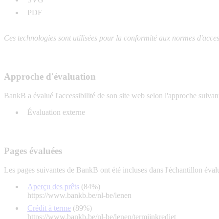
PDF
Ces technologies sont utilisées pour la conformité aux normes d'accessi
Approche d'évaluation
BankB a évalué l'accessibilité de son site web selon l'approche suivant
Évaluation externe
Pages évaluées
Les pages suivantes de BankB ont été incluses dans l'échantillon éval
Aperçu des prêts
(84%)
https://www.bankb.be/nl-be/lenen
Crédit à terme
(89%)
https://www.bankb.be/nl-be/lenen/termijnkrediet