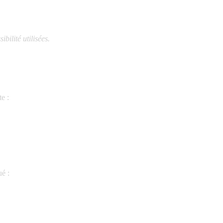
bilité utilisées.
e :
ué :