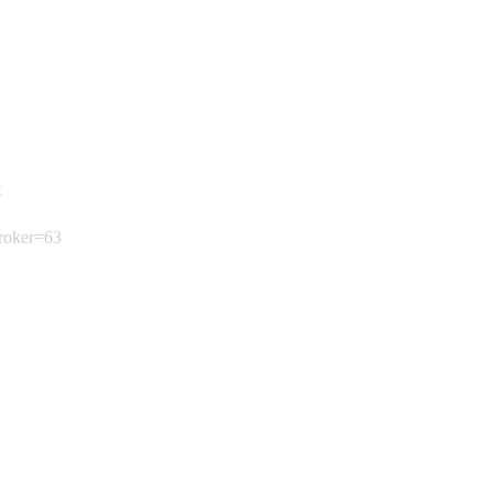
t
broker=63