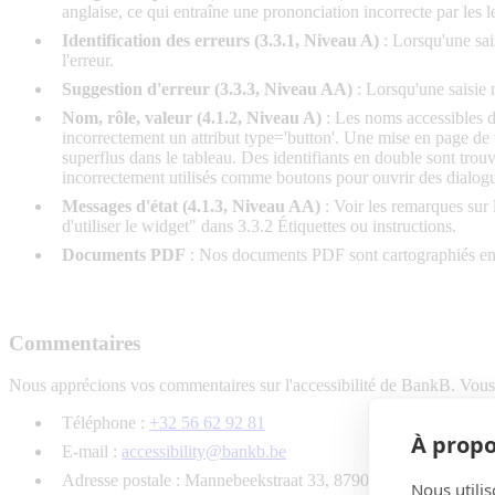
anglaise, ce qui entraîne une prononciation incorrecte par les l
Identification des erreurs (3.3.1, Niveau A)
: Lorsqu'une sai
l'erreur.
Suggestion d'erreur (3.3.3, Niveau AA)
: Lorsqu'une saisie n
Nom, rôle, valeur (4.1.2, Niveau A)
: Les noms accessibles d
incorrectement un attribut type='button'. Une mise en page de t
superflus dans le tableau. Des identifiants en double sont trou
incorrectement utilisés comme boutons pour ouvrir des dialog
Messages d'état (4.1.3, Niveau AA)
: Voir les remarques sur
d'utiliser le widget" dans 3.3.2 Étiquettes ou instructions.
Documents PDF
: Nos documents PDF sont cartographiés en f
Commentaires
Nous apprécions vos commentaires sur l'accessibilité de BankB. Vous
Téléphone :
+32 56 62 92 81
À propo
E-mail :
accessibility@bankb.be
Adresse postale : Mannebeekstraat 33, 8790 Waregem
Nous utilis