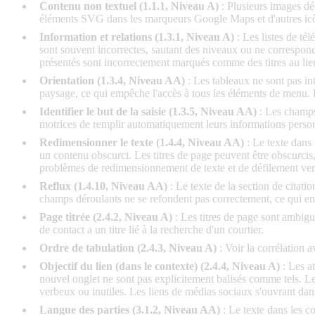
Contenu non textuel (1.1.1, Niveau A)
: Plusieurs images dé
éléments SVG dans les marqueurs Google Maps et d'autres icôn
Information et relations (1.3.1, Niveau A)
: Les listes de té
sont souvent incorrectes, sautant des niveaux ou ne corresponda
présentés sont incorrectement marqués comme des titres au lieu
Orientation (1.3.4, Niveau AA)
: Les tableaux ne sont pas i
paysage, ce qui empêche l'accès à tous les éléments de menu.
Identifier le but de la saisie (1.3.5, Niveau AA)
: Les champs 
motrices de remplir automatiquement leurs informations person
Redimensionner le texte (1.4.4, Niveau AA)
: Le texte dans
un contenu obscurci. Les titres de page peuvent être obscurcis,
problèmes de redimensionnement de texte et de défilement ve
Reflux (1.4.10, Niveau AA)
: Le texte de la section de cita
champs déroulants ne se refondent pas correctement, ce qui ent
Page titrée (2.4.2, Niveau A)
: Les titres de page sont ambigu
de contact a un titre lié à la recherche d'un courtier.
Ordre de tabulation (2.4.3, Niveau A)
: Voir la corrélation 
Objectif du lien (dans le contexte) (2.4.4, Niveau A)
: Les at
nouvel onglet ne sont pas explicitement balisés comme tels. Le
verbeux ou inutiles. Les liens de médias sociaux s'ouvrant dan
Langue des parties (3.1.2, Niveau AA)
: Le texte dans les c