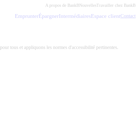
A propos de BankB
Nouvelles
Travailler chez BankB
Emprunter
Épargner
Intermédiaires
Espace client
Contact
our tous et appliquons les normes d'accessibilité pertinentes.