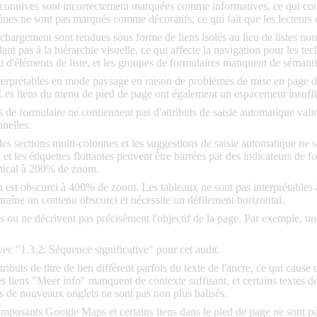
coratives sont incorrectement marquées comme informatives, ce qui condui
es ne sont pas marqués comme décoratifs, ce qui fait que les lecteurs 
léchargement sont rendues sous forme de liens isolés au lieu de listes n
nt pas à la hiérarchie visuelle, ce qui affecte la navigation pour les t
 d'éléments de liste, et les groupes de formulaires manquent de sémanti
nterprétables en mode paysage en raison de problèmes de mise en page d
 Les liens du menu de pied de page ont également un espacement insuff
de formulaire ne contiennent pas d'attributs de saisie automatique valides
nelles.
 les sections multi-colonnes et les suggestions de saisie automatique n
 et les étiquettes flottantes peuvent être barrées par des indicateurs de
rtical à 200% de zoom.
tion est obscurci à 400% de zoom. Les tableaux ne sont pas interprétab
raîne un contenu obscurci et nécessite un défilement horizontal.
s ou ne décrivent pas précisément l'objectif de la page. Par exemple, un
avec "1.3.2: Séquence significative" pour cet audit.
tributs de titre de lien diffèrent parfois du texte de l'ancre, ce qui cau
s liens "Meer info" manquent de contexte suffisant, et certains textes d
s de nouveaux onglets ne sont pas non plus balisés.
omposants Google Maps et certains liens dans le pied de page ne sont pa