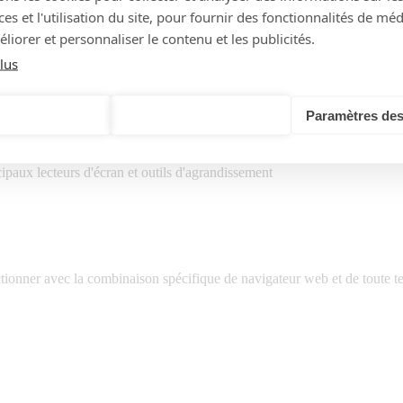
s et l'utilisation du site, pour fournir des fonctionnalités de mé
ouvrables.
liorer et personnaliser le contenu et les publicités.
lus
d'assistance
Tout refuser
Paramètres des
r tous les cookies
ce suivantes :
ipaux lecteurs d'écran et outils d'agrandissement
onner avec la combinaison spécifique de navigateur web et de toute tech