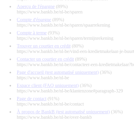
Aperçu de l'épargne
(89%)
https://www.bankb.be/nl-be/sparen
Compte d'épargne
(89%)
https://www.bankb.be/nl-be/sparen/spaarrekening
Compte à terme
(93%)
https://www.bankb.be/nl-be/sparen/termijnrekening
Trouver un courtier en crédit
(80%)
https://www.bankb.be/nl-be/vind-een-kredietmakelaar-je-buur
Contacter un courtier en crédit
(89%)
https://www.bankb.be/nl-be/contacteer-een-kredietmakelaar?
Page d'accueil (test automatisé uniquement)
(36%)
https://www.bankb.be/nl-be
Espace client (FAQ uniquement)
(36%)
https://www.bankb.be/nl-be/klantenzone#paragraph-329
Page de contact
(91%)
https://www.bankb.be/nl-be/contact
À propos de BankB (test automatisé uniquement)
(36%)
https://www.bankb.be/nl-be/over-bankb