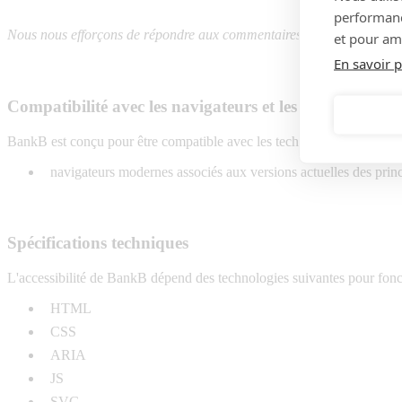
performance
Nous nous efforçons de répondre aux commentaires dans les 5 jours 
et pour amé
En savoir p
Compatibilité avec les navigateurs et les technologies 
Autorise
BankB est conçu pour être compatible avec les technologies d'assistan
navigateurs modernes associés aux versions actuelles des princ
Spécifications techniques
L'accessibilité de BankB dépend des technologies suivantes pour foncti
HTML
CSS
ARIA
JS
SVG