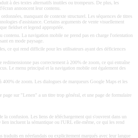
t à des textes alternatifs inutiles ou trompeurs. De plus, les
d'écran annoncent leur contenu.
on ordonnées, manquant de contexte structurel. Les séquences de titres
echnologies d'assistance. Certains arguments de vente visuellement
que fieldset et legend appropriée.
u contenu. La navigation mobile ne prend pas en charge l'orientation
isant en mode paysage.
, ce qui rend difficile pour les utilisateurs ayant des déficiences
e se redimensionne pas correctement à 200% de zoom, ce qui entraîne
 focus. Le menu principal et la navigation mobile ont également des
les à 400% de zoom. Les dialogues de marqueurs Google Maps et les
e page sur "Lenen" a un titre trop général, et une page de formulaire
se de la confusion. Les liens de téléchargement qui s'ouvrent dans un
e lien incluent la sémantique ou l'URL elle-même, ce qui les rend
s traduits en néerlandais ou explicitement marqués avec leur langue