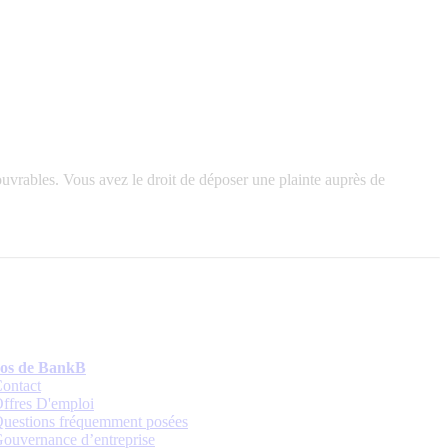
ouvrables. Vous avez le droit de déposer une plainte auprès de
os de BankB
ontact
ffres D'emploi
uestions fréquemment posées
ouvernance d’entreprise