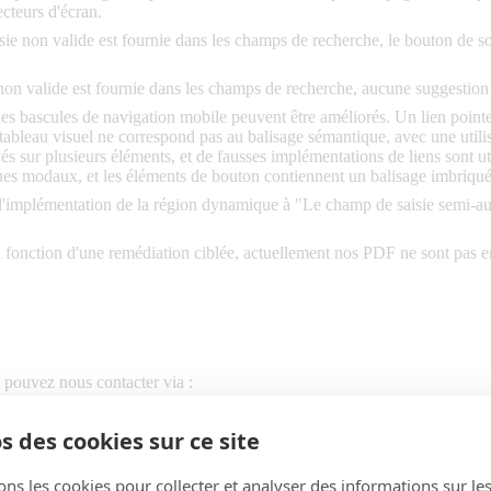
ecteurs d'écran.
sie non valide est fournie dans les champs de recherche, le bouton de 
on valide est fournie dans les champs de recherche, aucune suggestion d'e
es bascules de navigation mobile peuvent être améliorés. Un lien pointe
ableau visuel ne correspond pas au balisage sémantique, avec une utilisat
vés sur plusieurs éléments, et de fausses implémentations de liens sont 
ues modaux, et les éléments de bouton contiennent un balisage imbriqué
 l'implémentation de la région dynamique à "Le champ de saisie semi-aut
onction d'une remédiation ciblée, actuellement nos PDF ne sont pas en
 pouvez nous contacter via :
s des cookies sur ce site
ons les cookies pour collecter et analyser des informations sur le