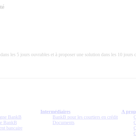
té
ans les 5 jours ouvrables et à proposer une solution dans les 10 jours 
Intermédiaires
A prop
rgne BankB
BankB pour les courtiers en crédit
C
me BankB
Documents
O
ent bancaire
Q
G